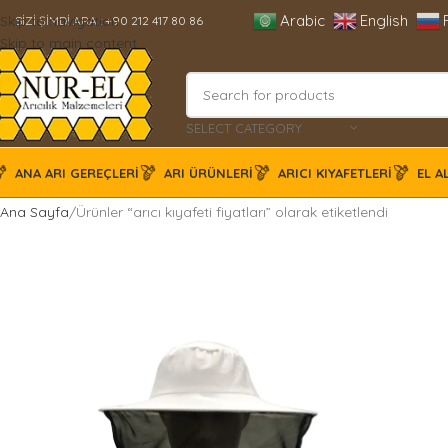
Arabic
English
Skip to navigation
BİZİ ŞİMDİ ARA :
+90 212 417 80 86
Skip to main content
SELECT CATEGORY
ANA ARI GEREÇLERI
ARI ÜRÜNLERI
ARICI KIYAFETLERI
EL A
Ana Sayfa
Ürünler “arıcı kıyafeti fiyatları” olarak etiketlendi