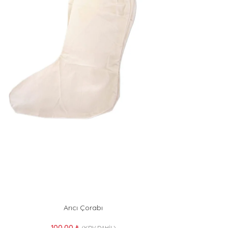
Arıcı Çorabı
100.00
₺