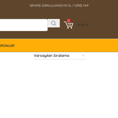
SIPARIŞ SORGULAMA
ÜYE OL / GIRIŞ YAP
0
0.00
₺
ÜRÜNLER