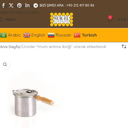
BİZİ ŞİMDİ ARA :
+90 212 417 80 86
Skip to navigation
Skip to main content
0
MENU
0.00
Arabic
English
Russian
Turkish
Ana Sayfa
Ürünler “mum eritme ibriği” olarak etiketlendi