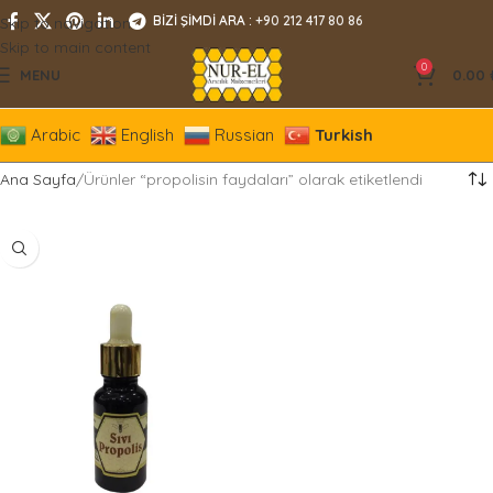
BİZİ ŞİMDİ ARA :
+90 212 417 80 86
Skip to navigation
Skip to main content
0
MENU
0.00
Arabic
English
Russian
Turkish
Ana Sayfa
Ürünler “propolisin faydaları” olarak etiketlendi