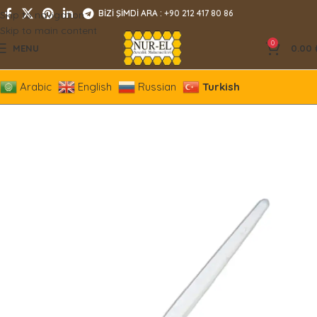
BİZİ ŞİMDİ ARA :
+90 212 417 80 86
Skip to navigation
Skip to main content
0
MENU
0.00
Arabic
English
Russian
Turkish