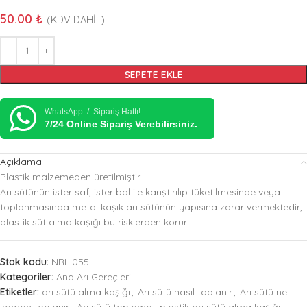
50.00
₺
(KDV DAHİL)
SEPETE EKLE
WhatsApp / Sipariş Hattı!
7/24 Online Sipariş Verebilirsiniz.
Açıklama
Plastik malzemeden üretilmiştir.
Arı sütünün ister saf, ister bal ile karıştırılıp tüketilmesinde veya
toplanmasında metal kaşık arı sütünün yapısına zarar vermektedir,
plastik süt alma kaşığı bu risklerden korur.
Stok kodu:
NRL 055
Kategoriler:
Ana Arı Gereçleri
Etiketler:
arı sütü alma kaşığı
,
Arı sütü nasıl toplanır
,
Arı sütü ne