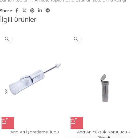
zaman toplanır
,
Arı sütü toplama
,
plastik arı sütü alma kaşığı
Share:
İlgili ürünler
Ana Arı İşaretleme Tüpü
Ana Arı Yüksük Koruyucu –
Bigudi