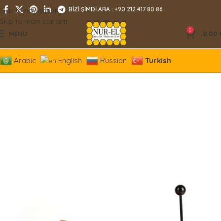
BİZİ ŞİMDİ ARA :
+90 212 417 80 86
Skip to navigation
Skip to main content
0
MENU
0.00
Arabic
English
Russian
Turkish