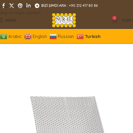
BİZİ ŞİMDİ ARA :
+90 212 417 80 86
Skip to navigation
Skip to main content
0
MENU
0.00
Arabic
English
Russian
Turkish