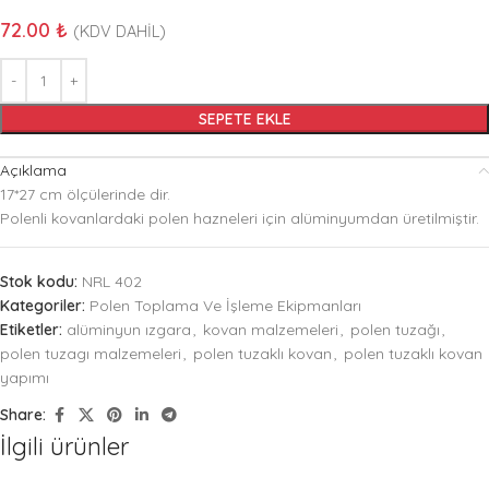
72.00
₺
(KDV DAHİL)
SEPETE EKLE
Açıklama
17*27 cm ölçülerinde dir.
Polenli kovanlardaki polen hazneleri için alüminyumdan üretilmiştir.
Stok kodu:
NRL 402
Kategoriler:
Polen Toplama Ve İşleme Ekipmanları
Etiketler:
alüminyun ızgara
,
kovan malzemeleri
,
polen tuzağı
,
polen tuzagı malzemeleri
,
polen tuzaklı kovan
,
polen tuzaklı kovan
yapımı
Share:
İlgili ürünler