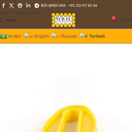
BİZİ ŞİMDİ ARA :
+90 212 417 80 86
Skip to navigation
Skip to main content
0
MENU
0.00
Arabic
English
Russian
Turkish